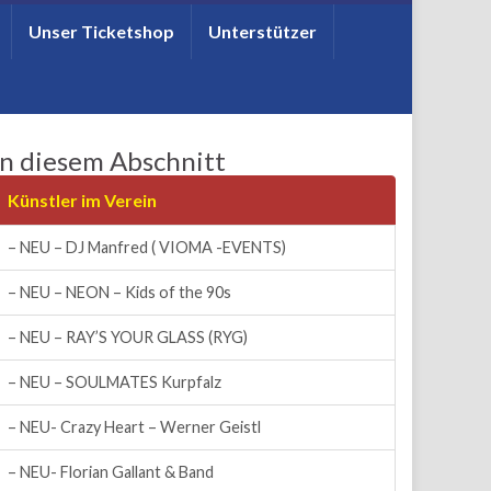
Unser Ticketshop
Unterstützer
In diesem Abschnitt
Künstler im Verein
– NEU – DJ Manfred ( VIOMA -EVENTS)
– NEU – NEON – Kids of the 90s
– NEU – RAY’S YOUR GLASS (RYG)
– NEU – SOULMATES Kurpfalz
– NEU- Crazy Heart – Werner Geistl
– NEU- Florian Gallant & Band