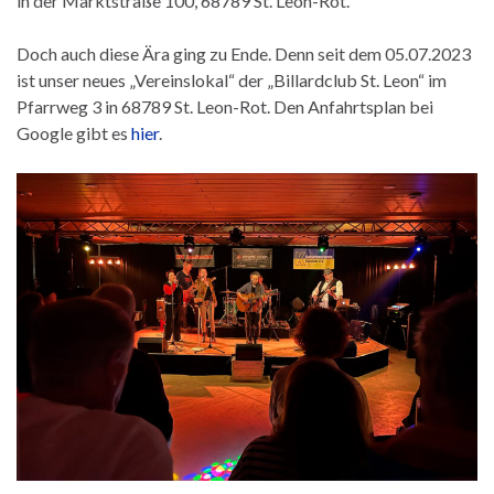
in der Marktstraße 100, 68789 St. Leon-Rot.
Doch auch diese Ära ging zu Ende. Denn seit dem 05.07.2023
ist unser neues „Vereinslokal“ der „Billardclub St. Leon“ im
Pfarrweg 3 in 68789 St. Leon-Rot. Den Anfahrtsplan bei
Google gibt es
hier
.