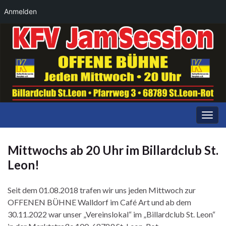
Anmelden
Navi
umsc
Mittwochs ab 20 Uhr im Billardclub St.
Leon!
Seit dem 01.08.2018 trafen wir uns jeden Mittwoch zur
OFFENEN BÜHNE Walldorf im Café Art und ab dem
30.11.2022 war unser „Vereinslokal“ im „Billardclub St. Leon“