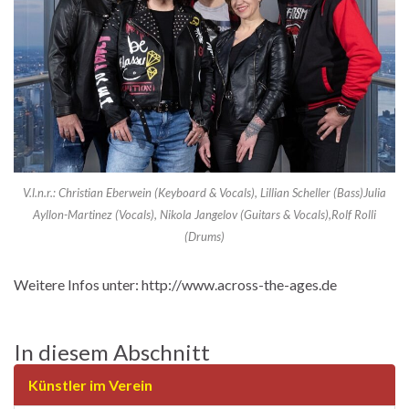
V.l.n.r.: Christian Eberwein (Keyboard & Vocals), Lillian Scheller (Bass)Julia
Ayllon-Martinez (Vocals), Nikola Jangelov (Guitars & Vocals),Rolf Rolli
(Drums)
Weitere Infos unter: http://www.across-the-ages.de
In diesem Abschnitt
Künstler im Verein