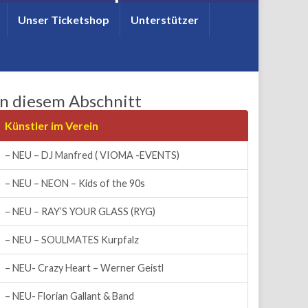
Unser Ticketshop
Unterstützer
In diesem Abschnitt
Künstler im Verein
– NEU – DJ Manfred ( VIOMA -EVENTS)
– NEU – NEON – Kids of the 90s
– NEU – RAY’S YOUR GLASS (RYG)
– NEU – SOULMATES Kurpfalz
– NEU- Crazy Heart – Werner Geistl
– NEU- Florian Gallant & Band