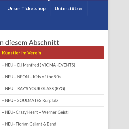
Unser Ticketshop
Unterstützer
In diesem Abschnitt
Künstler im Verein
– NEU – DJ Manfred ( VIOMA -EVENTS)
– NEU – NEON – Kids of the 90s
– NEU – RAY’S YOUR GLASS (RYG)
– NEU – SOULMATES Kurpfalz
– NEU- Crazy Heart – Werner Geistl
– NEU- Florian Gallant & Band