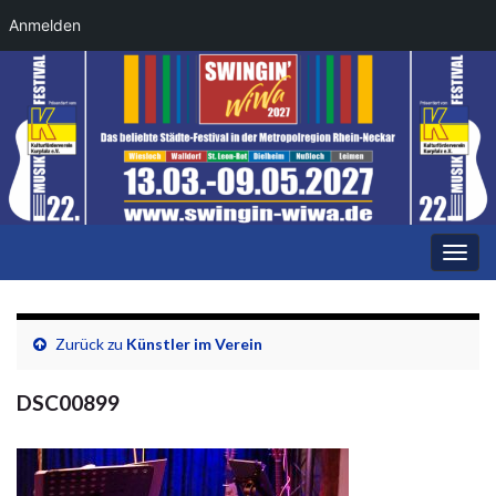
Anmelden
Navi
umsc
Zurück zu
Künstler im Verein
DSC00899