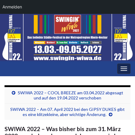
Anmelden
Navi
umsc
SWIWA 2022 – COOL BREEZE am 03.04.2022 abgesagt
und auf den 19.04.2022 verschoben
SWIWA 2022 – Am 07. April 2022 bei den GIPSY DUKES gibt
es eine klitzekleine, aber wichtige Änderung.
SWIWA 2022 – Was bisher bis zum 31. März