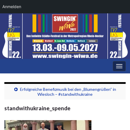
Anmelden
Navi
umsc
Erfolgreiche Benefizmusik bei den „Blumengrüßen“ in
Wiesloch – #standwithukraine
standwithukraine_spende