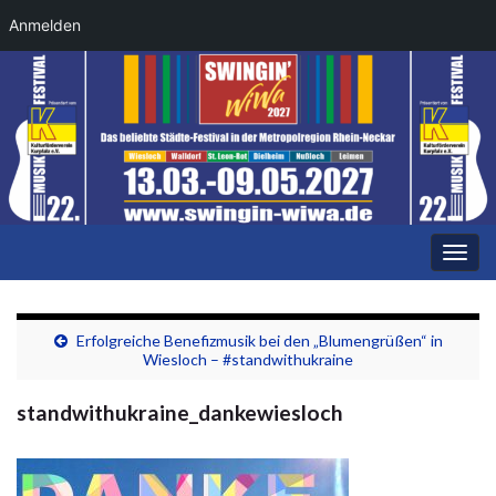
Anmelden
Navi
umsc
Erfolgreiche Benefizmusik bei den „Blumengrüßen“ in
Wiesloch – #standwithukraine
standwithukraine_dankewiesloch