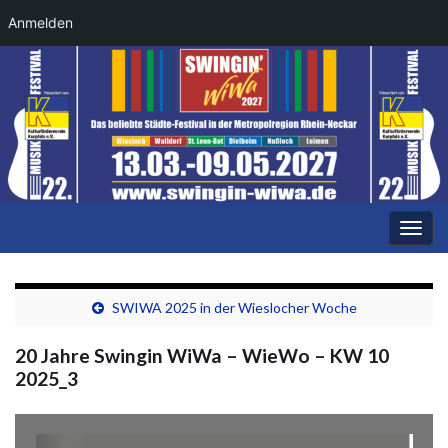
Anmelden
Navi
umsc
SWIWA 2025 in der Wieslocher Woche
20 Jahre Swingin WiWa – WieWo – KW 10
2025_3