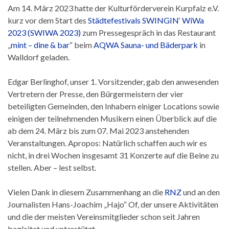
Am 14. März 2023 hatte der Kulturförderverein Kurpfalz e.V.
kurz vor dem Start des
Städtefestivals SWINGIN‘ WiWa
2023 (SWIWA 2023)
zum Pressegespräch in das Restaurant
„
mint – dine & bar
“ beim
AQWA Sauna- und Bäderpark
in
Walldorf geladen.
Edgar Berlinghof, unser 1. Vorsitzender, gab den anwesenden
Vertretern der Presse, den Bürgermeistern der vier
beteiligten Gemeinden, den Inhabern einiger Locations sowie
einigen der teilnehmenden Musikern einen Überblick auf die
ab dem 24. März bis zum 07. Mai 2023 anstehenden
Veranstaltungen. Apropos: Natürlich schaffen auch wir es
nicht, in drei Wochen insgesamt 31 Konzerte auf die Beine zu
stellen. Aber – lest selbst.
Vielen Dank in diesem Zusammenhang an die
RNZ
und an den
Journalisten Hans-Joachim „Hajo“ Of, der unsere Aktivitäten
und die der meisten Vereinsmitglieder schon seit Jahren
begleitet und unterstützt.