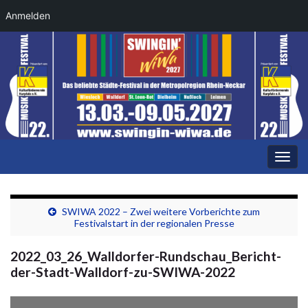
Anmelden
Navi
umsc
SWIWA 2022 – Zwei weitere Vorberichte zum
Festivalstart in der regionalen Presse
2022_03_26_Walldorfer-Rundschau_Bericht-
der-Stadt-Walldorf-zu-SWIWA-2022