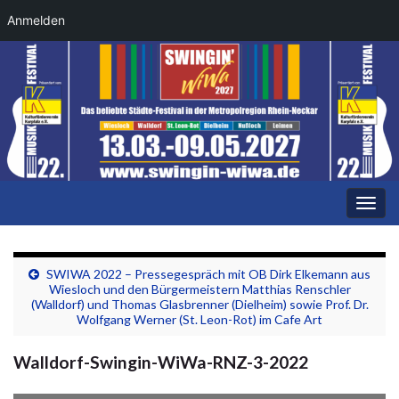
Anmelden
Navi
umsc
SWIWA 2022 – Pressegespräch mit OB Dirk Elkemann aus
Wiesloch und den Bürgermeistern Matthias Renschler
(Walldorf) und Thomas Glasbrenner (Dielheim) sowie Prof. Dr.
Wolfgang Werner (St. Leon-Rot) im Cafe Art
Walldorf-Swingin-WiWa-RNZ-3-2022