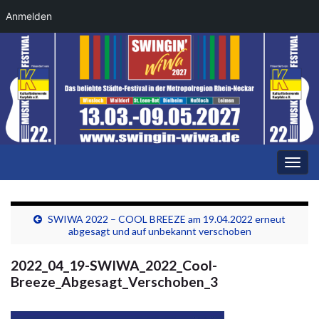
Anmelden
Navi
umsc
SWIWA 2022 – COOL BREEZE am 19.04.2022 erneut
abgesagt und auf unbekannt verschoben
2022_04_19-SWIWA_2022_Cool-
Breeze_Abgesagt_Verschoben_3