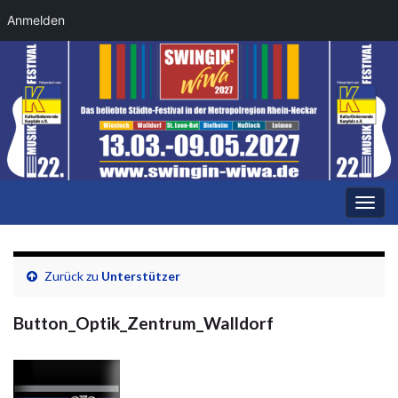
Anmelden
Navi
umsc
Zurück zu
Unterstützer
Button_Optik_Zentrum_Walldorf