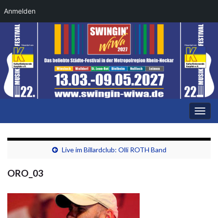
Anmelden
Navi
umsc
Live im Billardclub: Olli ROTH Band
ORO_03