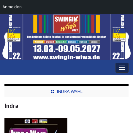
Anmelden
Navi
umsc
INDRA WAHL
Indra