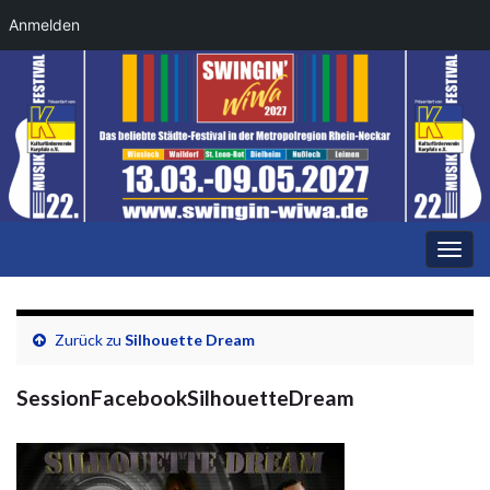
Anmelden
Navi
umsc
Zurück zu
Silhouette Dream
SessionFacebookSilhouetteDream