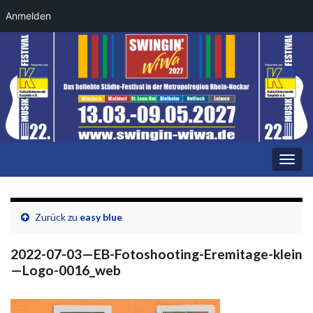
Anmelden
Navi
umsc
Zurück zu
easy blue
2022-07-03—EB-Fotoshooting-Eremitage-klein
—Logo-0016_web